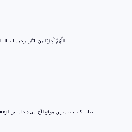
اللَّهُمَّ أَجِرْنَا مِنَ النَّارِ ترجمہ اے اللہ! ہمیں جہنم کی آگ سے بچا لے۔ رمضان کے آخری عشرے میں زیادہ سے زیادہ عبادت...
اس ایک کورس میں سیکھیں 💻 Basic IT 🎨 Graphic Designing 🌐 Web Designing طلبہ کے لیے بہترین موقع! آج ہی داخلہ لیں ا...