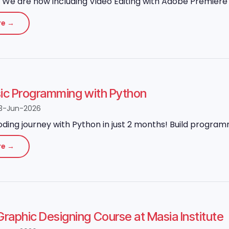
We are now including Video Editing with Adobe Premiere P
re →
sic Programming with Python
3-Jun-2026
oding journey with Python in just 2 months! Build program
re →
aphic Designing Course at Masia Institute