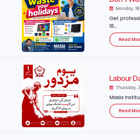
Monday, 1
Get professi
18...
Read Mo
Thursday, 
Masia Instit
Read Mo