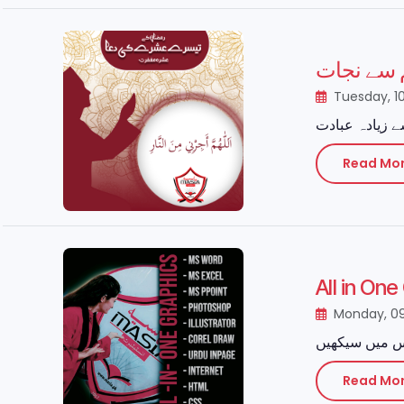
 سے نجات
Tuesday, 1
Read Mo
All in On
Monday, 0
Read Mo