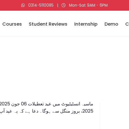
0314-5110085
|
Mon-Sat 9AM - 6PM
Courses
Student Reviews
Internship
Demo
C
2025، بروز منگل سے ہوگا۔ دعا ہے کہ یہ عید آپ سب کے لیے خوشیوں اور برکتوں کا پیغام لائے۔