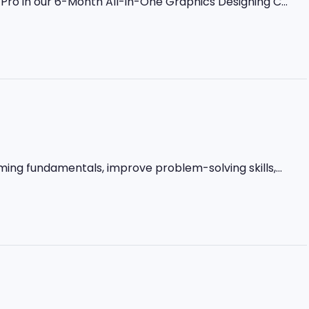
ro in our 6-Month All-in-One Graphics Designing C...
ming fundamentals, improve problem-solving skills,...