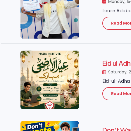
Monday, 15
Learn Adobe 
Read Mo
Eid ul Ad
Saturday, 
Eid-ul-Adha 
Read Mo
Don’t Wa