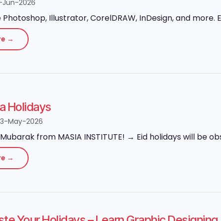
-Jun-2026
Photoshop, Illustrator, CorelDRAW, InDesign, and more. Ex
re →
ha Holidays
23-May-2026
Mubarak from MASIA INSTITUTE! → Eid holidays will be obs
re →
ste Your Holidays – Learn Graphic Designi