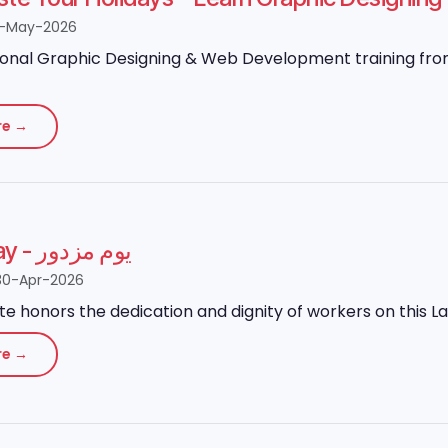
8-May-2026
onal Graphic Designing & Web Development training from 
re →
Labour Day - یوم مزدور
30-Apr-2026
ute honors the dedication and dignity of workers on this L
re →