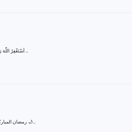
اَسْتَغْفِرُ اللّٰهَ رَبِّي مِنْ كُلِّ ذَنْبٍ وَّاَتُوْبُ اِلَيْهِ یا اللہ! ہمارے گناہوں کو معاف فرما اور ہمیں سچی توبہ ...
‏🌙 رمضان المبارک – پہلا عشرہ (رحمت) 🌙 رَبِّ اغْفِرْ وَارْحَمْ وَأَنْتَ خَيْرُ الرَّاحِمِينَ اللہ ہم سب پر اپنی...